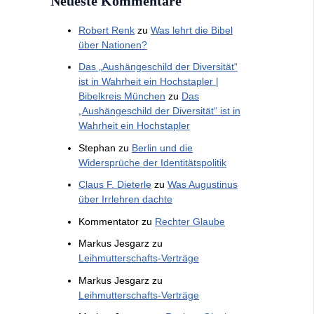
Neueste Kommentare
Robert Renk
zu
Was lehrt die Bibel
über Nationen?
Das „Aushängeschild der Diversität“
ist in Wahrheit ein Hochstapler |
Bibelkreis München
zu
Das
„Aushängeschild der Diversität“ ist in
Wahrheit ein Hochstapler
Stephan
zu
Berlin und die
Widersprüche der Identitätspolitik
Claus F. Dieterle
zu
Was Augustinus
über Irrlehren dachte
Kommentator
zu
Rechter Glaube
Markus Jesgarz
zu
Leihmutterschafts-Verträge
Markus Jesgarz
zu
Leihmutterschafts-Verträge