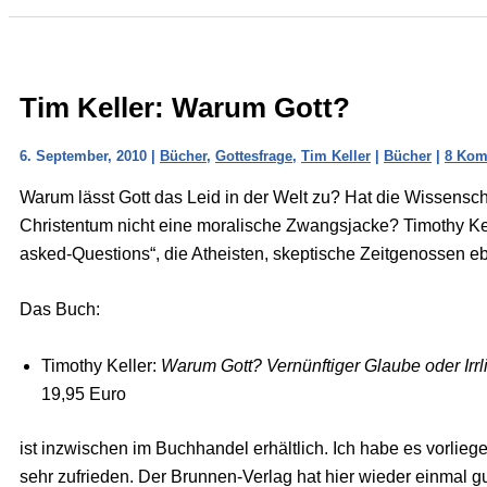
Tim Keller: Warum Gott?
6. September, 2010
|
Bücher
,
Gottesfrage
,
Tim Keller
|
Bücher
|
8 Kom
Warum lässt Gott das Leid in der Welt zu? Hat die Wissenscha
Christentum nicht eine moralische Zwangsjacke? Timothy Kelle
asked-Questions“, die Atheisten, skeptische Zeitgenossen e
Das Buch:
Timothy Keller:
Warum Gott? Vernünftiger Glaube oder Irrl
19,95 Euro
ist inzwischen im Buchhandel erhältlich. Ich habe es vorlie
sehr zufrieden. Der Brunnen-Verlag hat hier wieder einmal gu