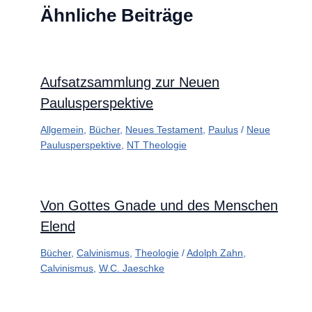
Ähnliche Beiträge
Aufsatzsammlung zur Neuen
Paulusperspektive
Allgemein
,
Bücher
,
Neues Testament
,
Paulus
/
Neue
Paulusperspektive
,
NT Theologie
Von Gottes Gnade und des Menschen
Elend
Bücher
,
Calvinismus
,
Theologie
/
Adolph Zahn
,
Calvinismus
,
W.C. Jaeschke