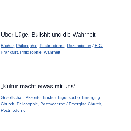
Über Lüge, Bullshit und die Wahrheit
Bücher
,
Philosophie
,
Postmoderne
,
Rezensionen
/
H.G.
Frankfurt
,
Philosophie
,
Wahrheit
„Kultur macht etwas mit uns“
Gesellschaft
,
Akzente
,
Bücher
,
Eigensache
,
Emerging
Church
,
Philosophie
,
Postmoderne
/
Emerging Church
,
Postmoderne