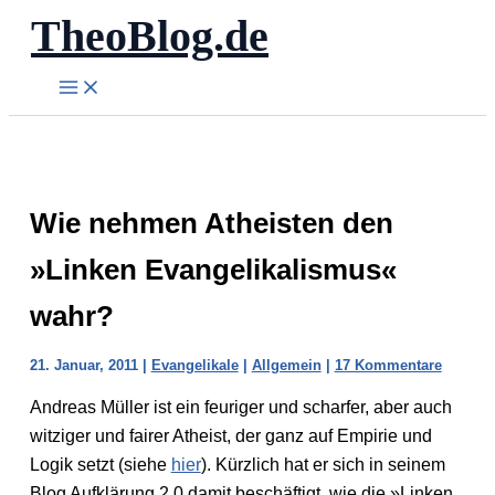
TheoBlog.de
Zum
Inhalt
springen
Wie nehmen Atheisten den
»Linken Evangelikalismus«
wahr?
21. Januar, 2011
|
Evangelikale
|
Allgemein
|
17 Kommentare
Andreas Müller ist ein feuriger und scharfer, aber auch
witziger und fairer Atheist, der ganz auf Empirie und
Logik setzt (siehe
hier
). Kürzlich hat er sich in seinem
Blog Aufklärung 2.0 damit beschäftigt, wie die »Linken