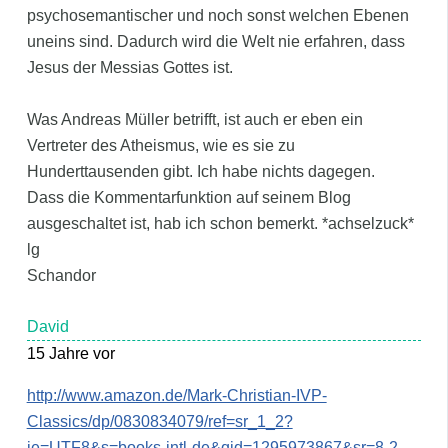
psychosemantischer und noch sonst welchen Ebenen
uneins sind. Dadurch wird die Welt nie erfahren, dass
Jesus der Messias Gottes ist.
Was Andreas Müller betrifft, ist auch er eben ein
Vertreter des Atheismus, wie es sie zu
Hunderttausenden gibt. Ich habe nichts dagegen.
Dass die Kommentarfunktion auf seinem Blog
ausgeschaltet ist, hab ich schon bemerkt. *achselzuck*
lg
Schandor
David
15 Jahre vor
http://www.amazon.de/Mark-Christian-IVP-
Classics/dp/0830834079/ref=sr_1_2?
ie=UTF8&s=books-intl-de&qid=1295973867&sr=8-2