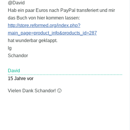
@David
Hab ein paar Euros nach PayPal transferiert und mir
das Buch von hier kommen lassen:
http://store.reformed.org/index.php?
main_page=product_info&products_id=287
hat wunderbar geklappt.
lg
Schandor
David
15 Jahre vor
Vielen Dank Schandor! 🙂