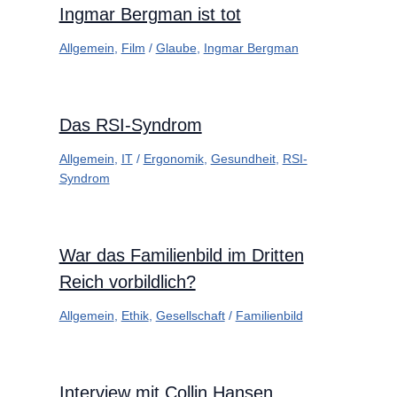
Ingmar Bergman ist tot
Allgemein
,
Film
/
Glaube
,
Ingmar Bergman
Das RSI-Syndrom
Allgemein
,
IT
/
Ergonomik
,
Gesundheit
,
RSI-
Syndrom
War das Familienbild im Dritten
Reich vorbildlich?
Allgemein
,
Ethik
,
Gesellschaft
/
Familienbild
Interview mit Collin Hansen