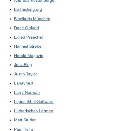
Andreas Köstenberger
BeThinking.org
Bibelkreis München
Dane Ortlund
Exiled Preacher
Hanniel Strebel
Herold Magazin
JosiaBlog
Justin Taylor
Lahayne.lt
Larry Norman
Logos Bibel-Software
Lutherisches Lärmen
Matt Studer
Paul Helm