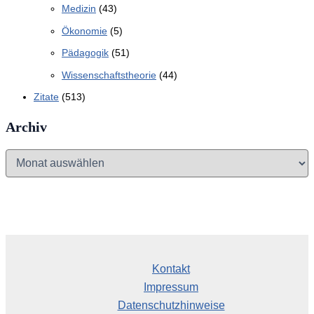
Medizin
(43)
Ökonomie
(5)
Pädagogik
(51)
Wissenschaftstheorie
(44)
Zitate
(513)
Archiv
A
r
c
h
i
v
Kontakt
Impressum
Datenschutzhinweise