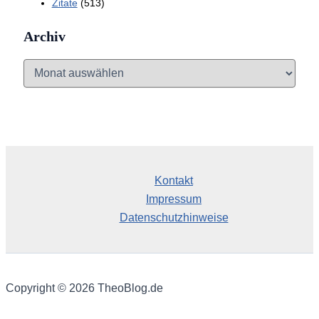
Zitate
(513)
Archiv
A
r
c
h
i
v
Kontakt
Impressum
Datenschutzhinweise
Copyright © 2026 TheoBlog.de