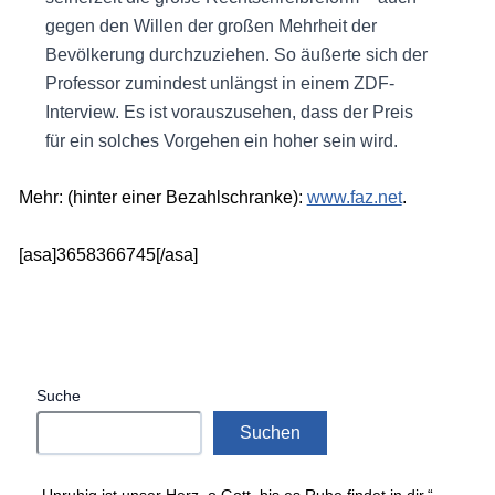
gegen den Willen der großen Mehrheit der
Bevölkerung durchzuziehen. So äußerte sich der
Professor zumindest unlängst in einem ZDF-
Interview. Es ist vorauszusehen, dass der Preis
für ein solches Vorgehen ein hoher sein wird.
Mehr: (hinter einer Bezahlschranke):
www.faz.net
.
[asa]3658366745[/asa]
Suche
Suchen
„Unruhig ist unser Herz, o Gott, bis es Ruhe findet in dir.“