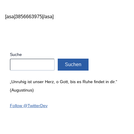
[asa]3856663975[/asa]
Suche
Suchen
„Unruhig ist unser Herz, o Gott, bis es Ruhe findet in dir.“
(Augustinus)
Follow @TwitterDev