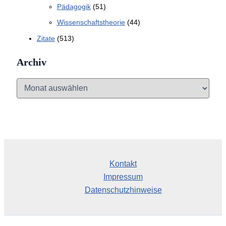
Pädagogik
(51)
Wissenschaftstheorie
(44)
Zitate
(513)
Archiv
A
r
c
h
i
v
Kontakt
Impressum
Datenschutzhinweise