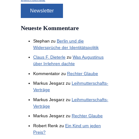
Neueste Kommentare
Stephan
zu
Berlin und die
Widersprüche der Identitätspolitik
Claus F. Dieterle
zu
Was Augustinus
über Irrlehren dachte
Kommentator
zu
Rechter Glaube
Markus Jesgarz
zu
Leihmutterschafts-
Verträge
Markus Jesgarz
zu
Leihmutterschafts-
Verträge
Markus Jesgarz
zu
Rechter Glaube
Robert Renk
zu
Ein Kind um jeden
Preis?