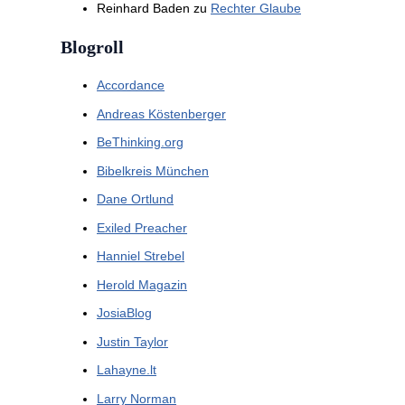
Reinhard Baden
zu
Rechter Glaube
Blogroll
Accordance
Andreas Köstenberger
BeThinking.org
Bibelkreis München
Dane Ortlund
Exiled Preacher
Hanniel Strebel
Herold Magazin
JosiaBlog
Justin Taylor
Lahayne.lt
Larry Norman