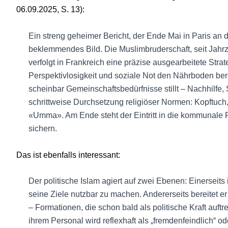
06.09.2025, S. 13):
Ein streng geheimer Bericht, der Ende Mai in Paris an di
beklemmendes Bild. Die Muslimbruderschaft, seit Jahrze
verfolgt in Frankreich eine präzise ausgearbeitete Stra
Perspektivlosigkeit und soziale Not den Nährboden ber
scheinbar Gemeinschaftsbedürfnisse stillt – Nachhilfe, S
schrittweise Durchsetzung religiöser Normen: Kopftuch
«Umma». Am Ende steht der Eintritt in die kommunale P
sichern.
Das ist ebenfalls interessant:
Der politische Islam agiert auf zwei Ebenen: Einerseits i
seine Ziele nutzbar zu machen. Andererseits bereitet e
– Formationen, die schon bald als politische Kraft auft
ihrem Personal wird reflexhaft als „fremdenfeindlich“ o