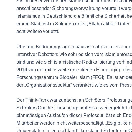
Als in dieser Woche der islamistische Terrorist Issa al-
anschliessender Sicherungsverwahrung verurteilt wurde,
Islamismus in Deutschland die öffentliche Sicherheit b
einem Stadtfest in Solingen unter „Allahu akbar“-Rufe
acht weitere verletzt.
Über die Bedrohungslage hinaus ist nahezu alles an
intensiver Debatten: wie sehr es sich vom Islam unte
sind und wie sich islamistische Radikalisierung verhin
2014 von der mittlerweile emeritierten Ethnologieprofe
Forschungszentrum Globaler Islam (FFGI). Es ist an der
der „Organisationsstruktur“ verankert, wie es vom Press
Der Think-Tank war zunächst an Schröters Professur 
Schröters Goethe-Forschungsprofessur weitergeführt, die
planmässigen Auslaufen dieser Professur löst sich En
Mitarbeiter werden nicht weiterbeschäftigt. „Es gibt ke
Universitäten in Deutschland“, konstatiert Schröter im 