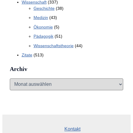
Wissenschaft
(337)
Geschichte
(38)
Medizin
(43)
Ökonomie
(5)
Pädagogik
(51)
Wissenschaftstheorie
(44)
Zitate
(513)
Archiv
A
r
c
h
i
v
Kontakt