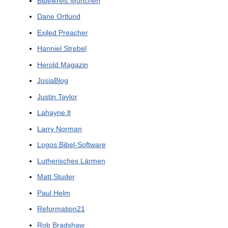
Bibelkreis München
Dane Ortlund
Exiled Preacher
Hanniel Strebel
Herold Magazin
JosiaBlog
Justin Taylor
Lahayne.lt
Larry Norman
Logos Bibel-Software
Lutherisches Lärmen
Matt Studer
Paul Helm
Reformation21
Rob Bradshaw