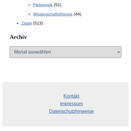
Pädagogik
(51)
Wissenschaftstheorie
(44)
Zitate
(513)
Archiv
A
r
c
h
i
v
Kontakt
Impressum
Datenschutzhinweise