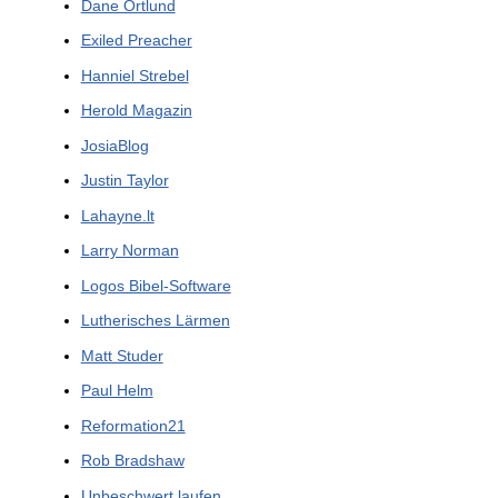
Dane Ortlund
Exiled Preacher
Hanniel Strebel
Herold Magazin
JosiaBlog
Justin Taylor
Lahayne.lt
Larry Norman
Logos Bibel-Software
Lutherisches Lärmen
Matt Studer
Paul Helm
Reformation21
Rob Bradshaw
Unbeschwert laufen