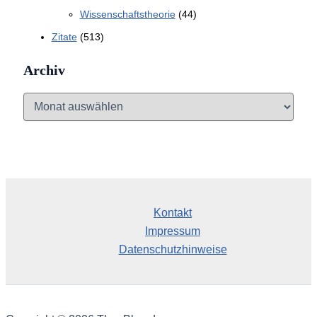
Wissenschaftstheorie
(44)
Zitate
(513)
Archiv
A
r
c
h
i
v
Kontakt
Impressum
Datenschutzhinweise