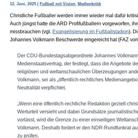
12. Juni, 2025
|
Fußball mit Vision
,
Medienkritik
Christliche Fußballer werden immer wieder mal dafür kritisi
Auch jüngst hatte die ARD Profifußballern vorgeworfen, ih
missbrauchen (vgl.
Evangelisierung im Fußballstadion
). D
Johannes Volkmann Beschwerde eingereicht hat (FAZ vom 1
Der CDU-Bundestagsabgeordnete Johannes Volkmann v
Medienstaatsvertrag, der festlegt, dass die Angebote der 
religiösen und weltanschaulichen Überzeugungen ander
Volkmann, sei als „öffentlich-rechtliches Medienangebo
Neutralität verpflichtet.
„Wenn eine öffentlich-rechtliche Redaktion gezielt chri
Werturteil versieht und dabei Grundsätze journalistis
vorlässt, wird die Grenze zu einer einseitigen Weltans
Volkmann. Deshalb fordert er den NDR-Rundfunkrat auf
zu prüfen.