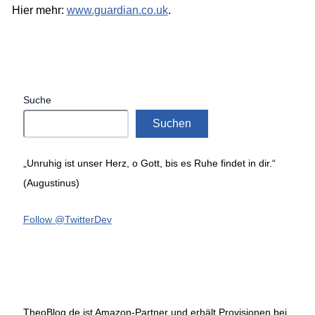
Hier mehr:
www.guardian.co.uk
.
Suche
Suchen
„Unruhig ist unser Herz, o Gott, bis es Ruhe findet in dir.“
(Augustinus)
Follow @TwitterDev
TheoBlog.de ist Amazon-Partner und erhält Provisionen bei