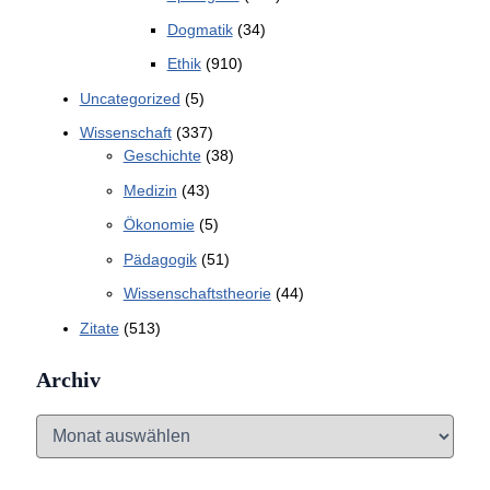
Dogmatik
(34)
Ethik
(910)
Uncategorized
(5)
Wissenschaft
(337)
Geschichte
(38)
Medizin
(43)
Ökonomie
(5)
Pädagogik
(51)
Wissenschaftstheorie
(44)
Zitate
(513)
Archiv
A
r
c
h