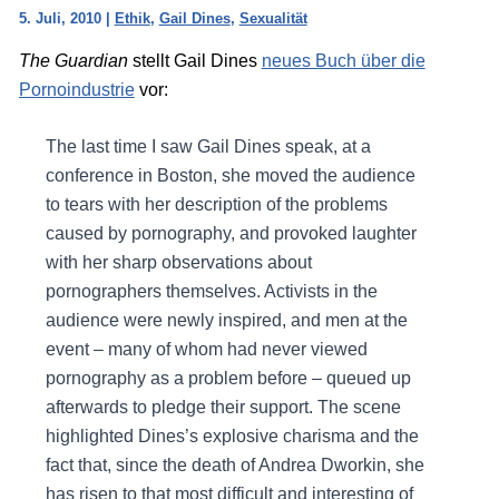
5. Juli, 2010
|
Ethik
,
Gail Dines
,
Sexualität
The Guardian
stellt Gail Dines
neues Buch über die
Pornoindustrie
vor:
The last time I saw Gail Dines speak, at a
conference in Boston, she moved the audience
to tears with her description of the problems
caused by pornography, and provoked laughter
with her sharp observations about
pornographers themselves. Activists in the
audience were newly inspired, and men at the
event – many of whom had never viewed
pornography as a problem before – queued up
afterwards to pledge their support. The scene
highlighted Dines’s explosive charisma and the
fact that, since the death of Andrea Dworkin, she
has risen to that most difficult and interesting of