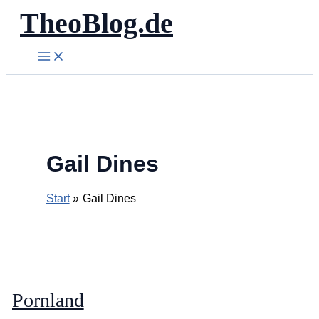
TheoBlog.de
Zum
Inhalt
springen
Gail Dines
Start
Gail Dines
Pornland