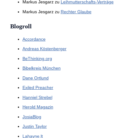
Markus Jesgarz
zu
Leihmutterschafts-Verträge
Markus Jesgarz
zu
Rechter Glaube
Blogroll
Accordance
Andreas Köstenberger
BeThinking.org
Bibelkreis München
Dane Ortlund
Exiled Preacher
Hanniel Strebel
Herold Magazin
JosiaBlog
Justin Taylor
Lahayne.lt