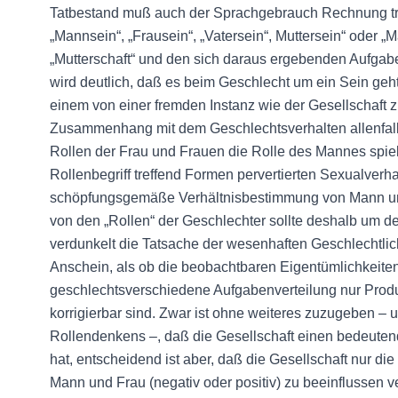
Tatbestand muß auch der Sprachgebrauch Rechnung tra
„Mannsein“, „Frausein“, „Vatersein“, Muttersein“ oder „Män
„Mutterschaft“ und den sich daraus ergebenden Aufga
wird deutlich, daß es beim Geschlecht um ein Sein geht
einem von einer fremden Instanz wie der Gesellschaft zud
Zusammenhang mit dem Geschlechtsverhalten allenfall
Rollen der Frau und Frauen die Rolle des Mannes spie
Rollenbegriff treffend Formen pervertierten Sexualverhal
schöpfungsgemäße Verhältnisbestimmung von Mann und 
von den „Rollen“ der Geschlechter sollte deshalb um d
verdunkelt die Tatsache der wesenhaften Geschlechtli
Anschein, als ob die beobachtbaren Eigentümlichkeiten
geschlechtsverschiedene Aufgabenverteilung nur Produk
korrigierbar sind. Zwar ist ohne weiteres zuzugeben –
Rollendenkens –, daß die Gesellschaft einen bedeuten
hat, entscheidend ist aber, daß die Gesellschaft nur di
Mann und Frau (negativ oder positiv) zu beeinflussen 