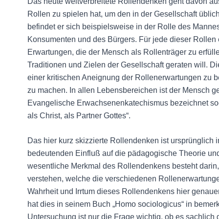
Das heute weitverbreitete Rollendenken geht davon au
Rollen zu spielen hat, um den in der Gesellschaft übl
befindet er sich beispielsweise in der Rolle des Mannes
Konsumenten und des Bürgers. Für jede dieser Rollen e
Erwartungen, die der Mensch als Rollenträger zu erfüllen
Traditionen und Zielen der Gesellschaft geraten will. 
einer kritischen Aneignung der Rollenerwartungen zu 
zu machen. In allen Lebensbereichen ist der Mensch g
Evangelische Erwachsenenkatechismus bezeichnet sogar
als Christ, als Partner Gottes“.
Das hier kurz skizzierte Rollendenken ist ursprünglich
bedeutenden Einfluß auf die pädagogische Theorie u
wesentliche Merkmal des Rollendenkens besteht darin,
verstehen, welche die verschiedenen Rollenerwartungen
Wahrheit und Irrtum dieses Rollendenkens hier genaue
hat dies in seinem Buch „Homo sociologicus“ in bemer
Untersuchung ist nur die Frage wichtig, ob es sachlich g