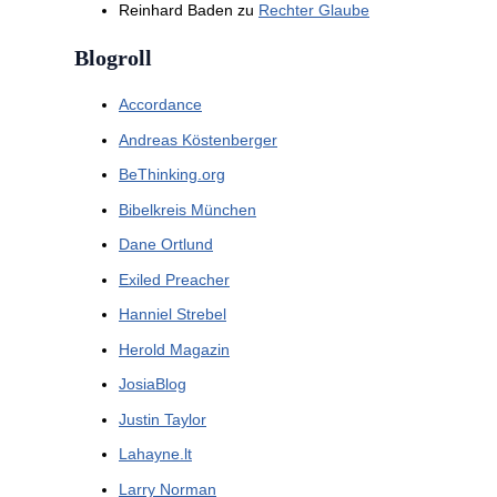
Reinhard Baden
zu
Rechter Glaube
Blogroll
Accordance
Andreas Köstenberger
BeThinking.org
Bibelkreis München
Dane Ortlund
Exiled Preacher
Hanniel Strebel
Herold Magazin
JosiaBlog
Justin Taylor
Lahayne.lt
Larry Norman