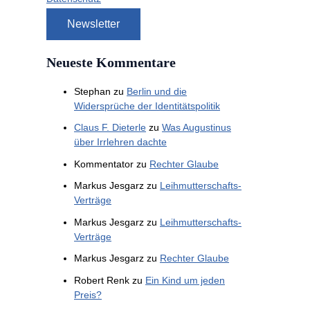
Neueste Kommentare
Stephan
zu
Berlin und die
Widersprüche der Identitätspolitik
Claus F. Dieterle
zu
Was Augustinus
über Irrlehren dachte
Kommentator
zu
Rechter Glaube
Markus Jesgarz
zu
Leihmutterschafts-
Verträge
Markus Jesgarz
zu
Leihmutterschafts-
Verträge
Markus Jesgarz
zu
Rechter Glaube
Robert Renk
zu
Ein Kind um jeden
Preis?