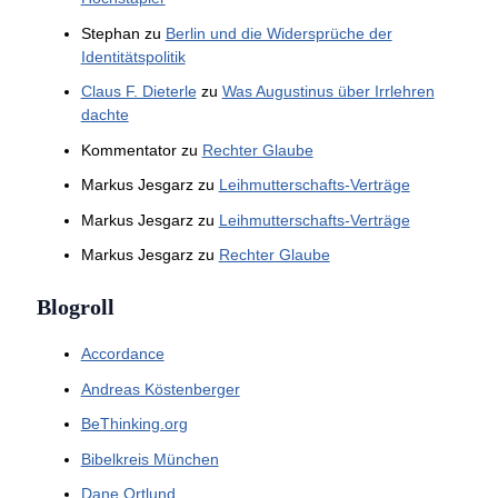
Stephan
zu
Berlin und die Widersprüche der
Identitätspolitik
Claus F. Dieterle
zu
Was Augustinus über Irrlehren
dachte
Kommentator
zu
Rechter Glaube
Markus Jesgarz
zu
Leihmutterschafts-Verträge
Markus Jesgarz
zu
Leihmutterschafts-Verträge
Markus Jesgarz
zu
Rechter Glaube
Blogroll
Accordance
Andreas Köstenberger
BeThinking.org
Bibelkreis München
Dane Ortlund