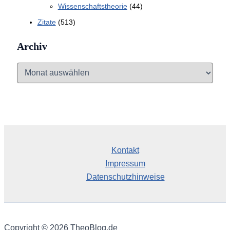
Wissenschaftstheorie
(44)
Zitate
(513)
Archiv
A
r
c
h
i
v
Kontakt
Impressum
Datenschutzhinweise
Copyright © 2026 TheoBlog.de