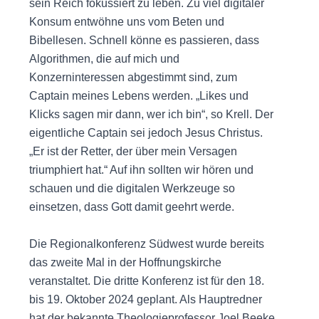
sein Reich fokussiert zu leben. Zu viel digitaler
Konsum entwöhne uns vom Beten und
Bibellesen. Schnell könne es passieren, dass
Algorithmen, die auf mich und
Konzerninteressen abgestimmt sind, zum
Captain meines Lebens werden. „Likes und
Klicks sagen mir dann, wer ich bin“, so Krell. Der
eigentliche Captain sei jedoch Jesus Christus.
„Er ist der Retter, der über mein Versagen
triumphiert hat.“ Auf ihn sollten wir hören und
schauen und die digitalen Werkzeuge so
einsetzen, dass Gott damit geehrt werde.
Die Regionalkonferenz Südwest wurde bereits
das zweite Mal in der Hoffnungskirche
veranstaltet. Die dritte Konferenz ist für den 18.
bis 19. Oktober 2024 geplant. Als Hauptredner
hat der bekannte Theologieprofessor Joel Beeke