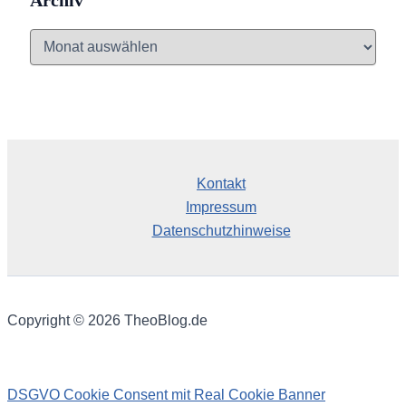
Archiv
A
r
c
h
i
v
Kontakt
Impressum
Datenschutzhinweise
Copyright © 2026 TheoBlog.de
DSGVO Cookie Consent mit Real Cookie Banner