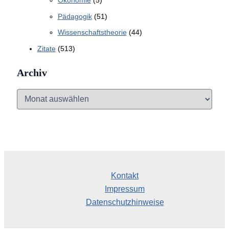
Ökonomie
(5)
Pädagogik
(51)
Wissenschaftstheorie
(44)
Zitate
(513)
Archiv
A
r
c
h
i
v
Kontakt
Impressum
Datenschutzhinweise