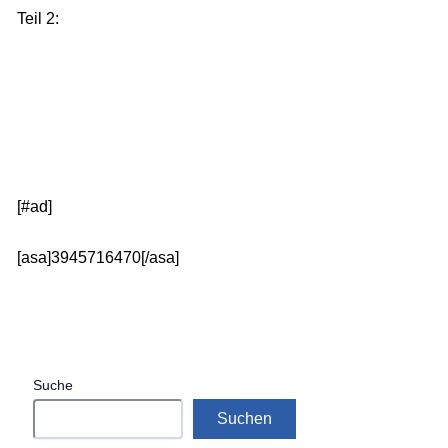
Teil 2:
[#ad]
[asa]3945716470[/asa]
Suche
Suchen