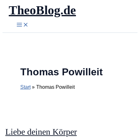
TheoBlog.de
Zum
Inhalt
springen
Thomas Powilleit
Start
Thomas Powilleit
Liebe deinen Körper