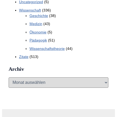
Uncategorized
(5)
Wissenschaft
(336)
Geschichte
(38)
Medizin
(43)
Ökonomie
(5)
Pädagogik
(51)
Wissenschaftstheorie
(44)
Zitate
(513)
Archiv
A
r
c
h
i
v