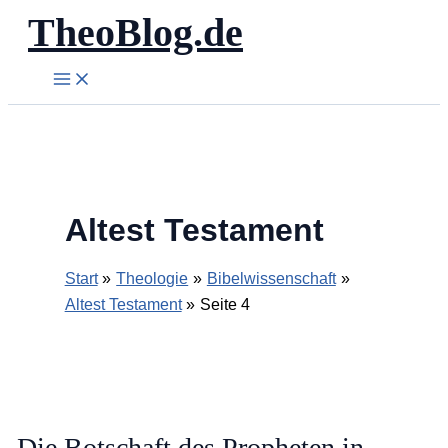
TheoBlog.de
Zum
Inhalt
springen
Altest Testament
Start
Theologie
Bibelwissenschaft
Altest Testament
Seite 4
Die Botschaft des Propheten in