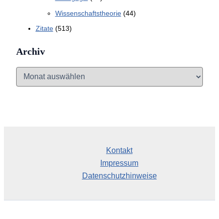
Wissenschaftstheorie
(44)
Zitate
(513)
Archiv
A
r
c
h
i
v
Kontakt
Impressum
Datenschutzhinweise