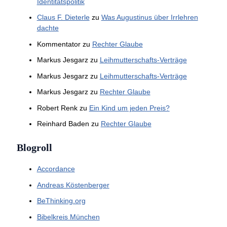
Identitätspolitik
Claus F. Dieterle
zu
Was Augustinus über Irrlehren
dachte
Kommentator
zu
Rechter Glaube
Markus Jesgarz
zu
Leihmutterschafts-Verträge
Markus Jesgarz
zu
Leihmutterschafts-Verträge
Markus Jesgarz
zu
Rechter Glaube
Robert Renk
zu
Ein Kind um jeden Preis?
Reinhard Baden
zu
Rechter Glaube
Blogroll
Accordance
Andreas Köstenberger
BeThinking.org
Bibelkreis München