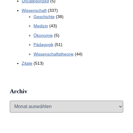
Uncategorized
(5)
Wissenschaft
(337)
Geschichte
(38)
Medizin
(43)
Ökonomie
(5)
Pädagogik
(51)
Wissenschaftstheorie
(44)
Zitate
(513)
Archiv
A
r
c
h
i
v