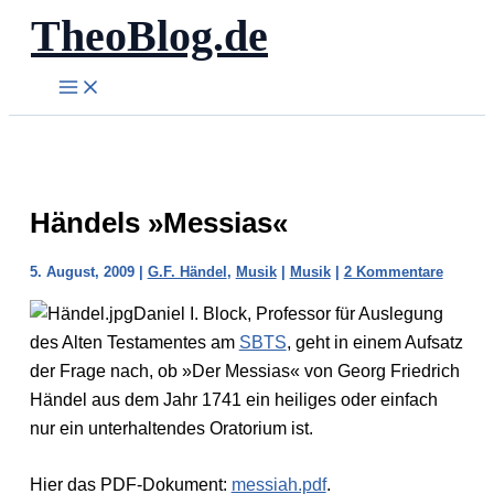
TheoBlog.de
Zum
Inhalt
springen
Händels »Messias«
5. August, 2009
|
G.F. Händel
,
Musik
|
Musik
|
2 Kommentare
Daniel I. Block, Professor für Auslegung
des Alten Testamentes am
SBTS
, geht in einem Aufsatz
der Frage nach, ob »Der Messias« von Georg Friedrich
Händel aus dem Jahr 1741 ein heiliges oder einfach
nur ein unterhaltendes Oratorium ist.
Hier das PDF-Dokument:
messiah.pdf
.