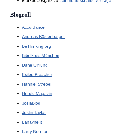
Markus Jesgarz
zu
Leihmutterschafts-Verträge
Blogroll
Accordance
Andreas Köstenberger
BeThinking.org
Bibelkreis München
Dane Ortlund
Exiled Preacher
Hanniel Strebel
Herold Magazin
JosiaBlog
Justin Taylor
Lahayne.lt
Larry Norman