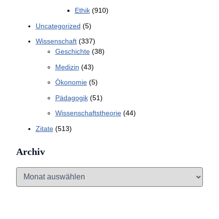
Ethik
(910)
Uncategorized
(5)
Wissenschaft
(337)
Geschichte
(38)
Medizin
(43)
Ökonomie
(5)
Pädagogik
(51)
Wissenschaftstheorie
(44)
Zitate
(513)
Archiv
A
r
c
h
i