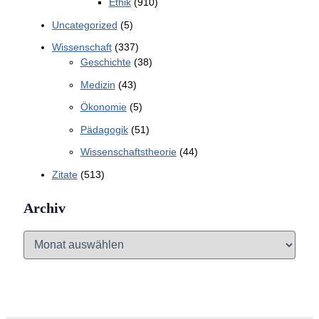
Ethik
(910)
Uncategorized
(5)
Wissenschaft
(337)
Geschichte
(38)
Medizin
(43)
Ökonomie
(5)
Pädagogik
(51)
Wissenschaftstheorie
(44)
Zitate
(513)
Archiv
A
r
c
h
i
v