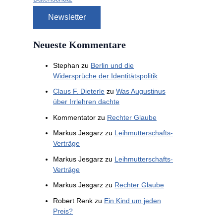
Neueste Kommentare
Stephan
zu
Berlin und die
Widersprüche der Identitätspolitik
Claus F. Dieterle
zu
Was Augustinus
über Irrlehren dachte
Kommentator
zu
Rechter Glaube
Markus Jesgarz
zu
Leihmutterschafts-
Verträge
Markus Jesgarz
zu
Leihmutterschafts-
Verträge
Markus Jesgarz
zu
Rechter Glaube
Robert Renk
zu
Ein Kind um jeden
Preis?