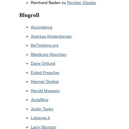
Reinhard Baden
zu
Rechter Glaube
Blogroll
Accordance
Andreas Köstenberger
BeThinking.org
Bibelkreis München
Dane Ortlund
Exiled Preacher
Hanniel Strebel
Herold Magazin
JosiaBlog
Justin Taylor
Lahayne.lt
Larry Norman