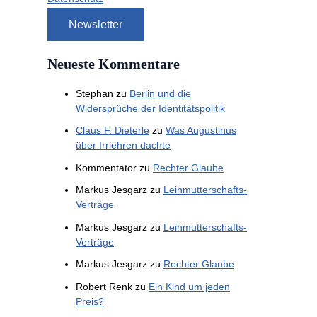
Neueste Kommentare
Stephan
zu
Berlin und die
Widersprüche der Identitätspolitik
Claus F. Dieterle
zu
Was Augustinus
über Irrlehren dachte
Kommentator
zu
Rechter Glaube
Markus Jesgarz
zu
Leihmutterschafts-
Verträge
Markus Jesgarz
zu
Leihmutterschafts-
Verträge
Markus Jesgarz
zu
Rechter Glaube
Robert Renk
zu
Ein Kind um jeden
Preis?