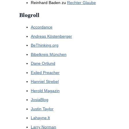
Reinhard Baden
zu
Rechter Glaube
Blogroll
Accordance
Andreas Köstenberger
BeThinking.org
Bibelkreis München
Dane Ortlund
Exiled Preacher
Hanniel Strebel
Herold Magazin
JosiaBlog
Justin Taylor
Lahayne.lt
Larry Norman