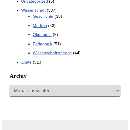
Uncategorized
(5)
Wissenschaft
(337)
Geschichte
(38)
Medizin
(43)
Ökonomie
(5)
Pädagogik
(51)
Wissenschaftstheorie
(44)
Zitate
(513)
Archiv
A
r
c
h
i
v