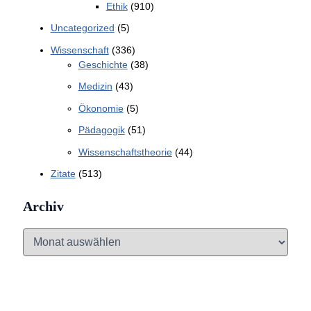
Ethik
(910)
Uncategorized
(5)
Wissenschaft
(336)
Geschichte
(38)
Medizin
(43)
Ökonomie
(5)
Pädagogik
(51)
Wissenschaftstheorie
(44)
Zitate
(513)
Archiv
A
r
c
h
i
v