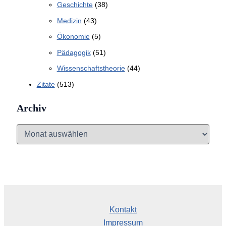
Geschichte
(38)
Medizin
(43)
Ökonomie
(5)
Pädagogik
(51)
Wissenschaftstheorie
(44)
Zitate
(513)
Archiv
A
r
c
h
i
v
Kontakt
Impressum