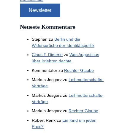
Neueste Kommentare
Stephan
zu
Berlin und die
Widersprüche der Identitätspolitik
Claus F. Dieterle
zu
Was Augustinus
über Irrlehren dachte
Kommentator
zu
Rechter Glaube
Markus Jesgarz
zu
Leihmutterschafts-
Verträge
Markus Jesgarz
zu
Leihmutterschafts-
Verträge
Markus Jesgarz
zu
Rechter Glaube
Robert Renk
zu
Ein Kind um jeden
Preis?