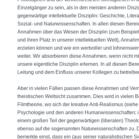
Einzelgänger zu sein, als in den meisten anderen Diszipl
gegenwärtige intellektuelle Disziplin: Geschichte, Liter
Sozial- und Naturwissenschaften. In allen diesen Bere
Annahmen über das Wesen der Disziplin (zum Beispie
und ihren Platz in unserer intellektuellen Welt), Annahme
erzielen können und wie ein wertvoller und lohnenswer
weiter. Wir absorbieren diese Annahmen, wenn nicht mi
unsere eigentliche Disziplin erlernen. In all diesen Ber
Leitung und dem Einfluss unserer Kollegen zu betreibe
Aber in vielen Fällen passen diese Annahmen und Vermut
theistischen Weltsicht zusammen. Dies wird in vielen Ber
Filmtheorie, wo sich der kreative Anti-Realismus (siehe
Psychologie und den anderen Humanwissenschaften; in
einem großen Teil der gegenwärtigen (liberalen) Theolog
ebenso auf die sogenannten Naturwissenschaften zu. De
bemerkte einst, dass ein (aus seiner naturalistischen S