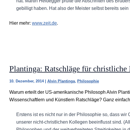
hat. Martin Heidegger prüfte die Abschriften des Bruder
gebilligt haben. Hat also der Meister selbst bereits sein
Hier mehr:
www.zeit.de
.
Plantinga: Ratschläge für christlich
10. Dezember, 2014
|
Alvin Plantinga
,
Philosophie
Warum erteilt der US-amerikanische Philosoph Alvin Plant
Wissenschaftlern und Künstlern Ratschläge? Ganz einfach
Erstens ist es nicht nur in der Philosophie so, dass wi
unserer nicht-christlichen Kollegen beeinflusst sind. (A
Philosophen und der weitverbreiteten Streitigkeiten in d