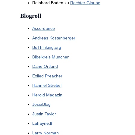
Reinhard Baden
zu
Rechter Glaube
Blogroll
Accordance
Andreas Köstenberger
BeThinking.org
Bibelkreis München
Dane Ortlund
Exiled Preacher
Hanniel Strebel
Herold Magazin
JosiaBlog
Justin Taylor
Lahayne.lt
Larry Norman