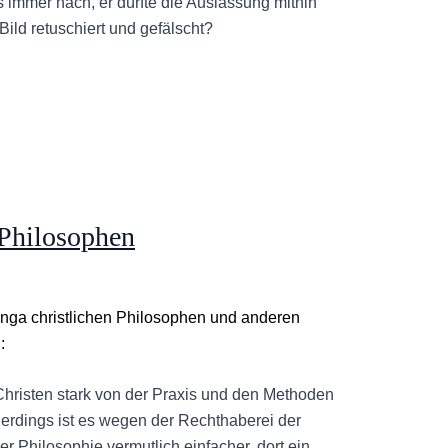
s immer nach, er dürfte die Auslassung mithin
 Bild retuschiert und gefälscht?
e Philosophen
inga christlichen Philosophen und anderen
:
r Christen stark von der Praxis und den Methoden
llerdings ist es wegen der Rechthaberei der
er Philosophie vermutlich einfacher, dort ein