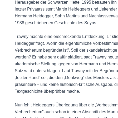
Herausgeber der Schwarzen Hefte. 1995 betrauten ihn 
letzter Privatassistent Martin Heideggers und „leiten
Hermann Heidegger, Sohn Martins und Nachlassverwalt
1938 geschriebenen Geschichte des Seyns.
Trawny machte eine erschreckende Entdeckung. Er stieß
Heidegger fragt, „worin die eigentümliche Vorbestimmu
Verbrechertum begründet ist”. Soll der skandalträcht
werden? Er habe sehr dafür plädiert, sagt Trawny heute
akademische Stellung, gegen von Herrmann und Herma
Satz wird unterschlagen. Laut Trawny mit der Begrün
„letzter Hand” sei, die den „Denkweg” des Meisters al
präsentiere – und keine historisch-kritische Ausgabe, 
Textgeschichte überprüfbar mache.
Nun fehlt Heideggers Überlegung über die „Vorbestim
Verbrechertum” auch schon in einer Abschrift des Manusk