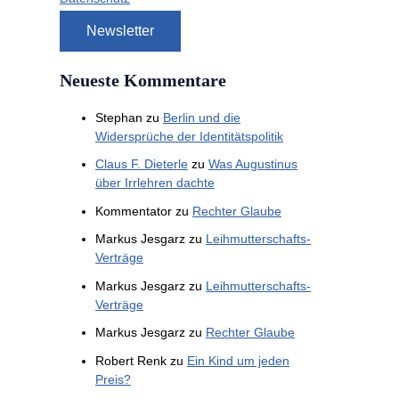
Neueste Kommentare
Stephan
zu
Berlin und die
Widersprüche der Identitätspolitik
Claus F. Dieterle
zu
Was Augustinus
über Irrlehren dachte
Kommentator
zu
Rechter Glaube
Markus Jesgarz
zu
Leihmutterschafts-
Verträge
Markus Jesgarz
zu
Leihmutterschafts-
Verträge
Markus Jesgarz
zu
Rechter Glaube
Robert Renk
zu
Ein Kind um jeden
Preis?