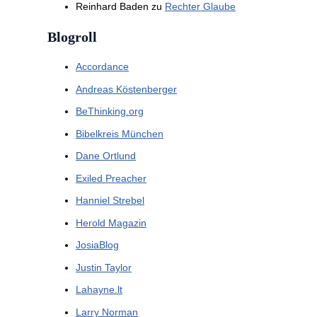
Reinhard Baden
zu
Rechter Glaube
Blogroll
Accordance
Andreas Köstenberger
BeThinking.org
Bibelkreis München
Dane Ortlund
Exiled Preacher
Hanniel Strebel
Herold Magazin
JosiaBlog
Justin Taylor
Lahayne.lt
Larry Norman