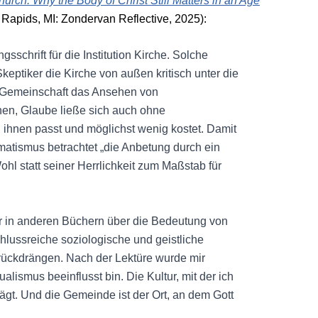
urch: Why the Body of Christ Still Matters in an Age
Rapids, MI: Zondervan Reflective, 2025):
gsschrift für die Institution Kirche. Solche
eptiker die Kirche von außen kritisch unter die
n Gemeinschaft das Ansehen von
nen, Glaube ließe sich auch ohne
ihnen passt und möglichst wenig kostet. Damit
gmatismus betrachtet „die Anbetung durch ein
ohl statt seiner Herrlichkeit zum Maßstab für
 in anderen Büchern über die Bedeutung von
schlussreiche soziologische und geistliche
urückdrängen. Nach der Lektüre wurde mir
ualismus beeinflusst bin. Die Kultur, mit der ich
rägt. Und die Gemeinde ist der Ort, an dem Gott