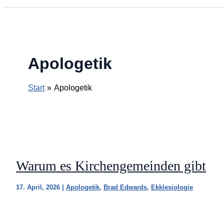
Apologetik
Start
Apologetik
Warum es Kirchengemeinden gibt
17. April, 2026
|
Apologetik
,
Brad Edwards
,
Ekklesiologie