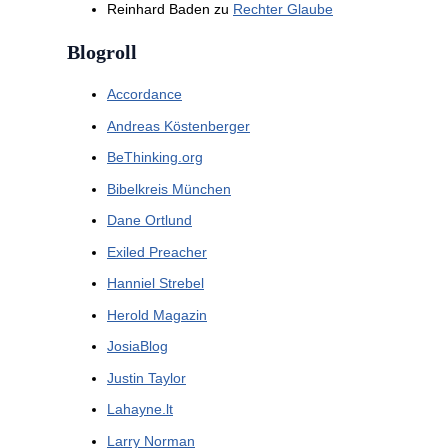
Reinhard Baden
zu
Rechter Glaube
Blogroll
Accordance
Andreas Köstenberger
BeThinking.org
Bibelkreis München
Dane Ortlund
Exiled Preacher
Hanniel Strebel
Herold Magazin
JosiaBlog
Justin Taylor
Lahayne.lt
Larry Norman