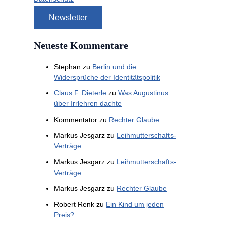
Neueste Kommentare
Stephan
zu
Berlin und die
Widersprüche der Identitätspolitik
Claus F. Dieterle
zu
Was Augustinus
über Irrlehren dachte
Kommentator
zu
Rechter Glaube
Markus Jesgarz
zu
Leihmutterschafts-
Verträge
Markus Jesgarz
zu
Leihmutterschafts-
Verträge
Markus Jesgarz
zu
Rechter Glaube
Robert Renk
zu
Ein Kind um jeden
Preis?