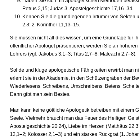
Haben Sie sich mit apologetischen Methoden befasst
Petrus 3,15; Judas 3; Apostelgeschichte 17,16–34.
Kennen Sie die grundlegenden Irrtümer von Sekten 
2,8; 2. Korinther 11,13–15.
Sie müssen nicht all dies wissen, um eine Grundlage für I
öffentlicher Apologet präsentieren, werden Sie an höher
Lehrers (vgl. Jakobus 3,1–3; Titus 2,7–8; Maleachi 2,7–8).
Solide und kluge apologetische Fähigkeiten erwirbt man
erlernt sie in der Akademie, in den Schützengräben der 
Wiederlesens, Schreibens, Umschreibens, Betens, Scheite
Dann gibt man sein Bestes.
Man kann keine göttliche Apologetik betreiben mit einem G
Seele. Vielmehr braucht man das Feuer des Heiligen Geis
Apostelgeschichte 20,24), Liebe im Herzen (Matthäus 22,3
12,1–2; Kolosser 2,1–3) und ein starkes Rückgrat (1. Johan