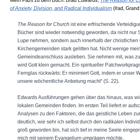
Mein Fazit zu dem Buch: Brad Edwards,
The Reason for Ch
of Anxiety, Division, and Radical Individualism
(#ad, Grand 
The Reason for Church
ist eine erfrischende Verteidigun
Bücher sind wieder notwendig geworden, da nicht nur Sk
Lupe nehmen, sondern auch innerhalb der christliche
Kirchengemeinden stark gelitten hat. Nicht wenige mei
Gemeindeanschluss ausleben. Sie nehmen mit, was zu 
wird Gott klein gemacht. Ein spiritueller Patchworkpra
Fernglas rückwärts: Er minimiert Gott, indem er unser W
unsere wöchentliche Anbetung macht“ (S. 22).
Edwards Ausführungen gehen über das hinaus, was wir
lokalen Gemeinden finden. Im ersten Teil liefert er auf
Analysen zu den Faktoren, die das geistliche Leben z
deutlich, wie sehr ich selbst durch den radikalen Individ
groß geworden bin, hat sich tief in meine Seele eingep
mich mit seinem Evangelium umprägen möchte.