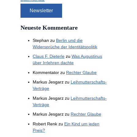
Neueste Kommentare
Stephan
zu
Berlin und die
Widersprüche der Identitätspolitik
Claus F. Dieterle
zu
Was Augustinus
über Irrlehren dachte
Kommentator
zu
Rechter Glaube
Markus Jesgarz
zu
Leihmutterschafts-
Verträge
Markus Jesgarz
zu
Leihmutterschafts-
Verträge
Markus Jesgarz
zu
Rechter Glaube
Robert Renk
zu
Ein Kind um jeden
Preis?