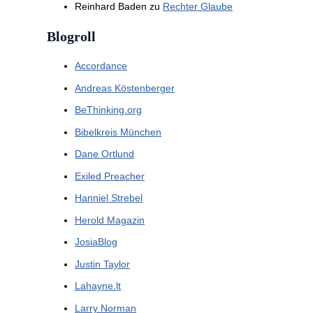
Reinhard Baden
zu
Rechter Glaube
Blogroll
Accordance
Andreas Köstenberger
BeThinking.org
Bibelkreis München
Dane Ortlund
Exiled Preacher
Hanniel Strebel
Herold Magazin
JosiaBlog
Justin Taylor
Lahayne.lt
Larry Norman