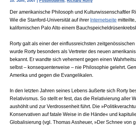
10. Juni, 2007
|
Postmoderne
,
Richard Rorty
Der amerikanische Philosoph und Kulturwissenschaftler Ric
Wie die Stanford-Universität auf ihrer
Internetseite
mitteilte
kalifornischen Palo Alto einem Bauchspeicheldrüsenkrebs
Rorty galt als einer der einflussreichsten zeitgenössisch
wurde Rorty
besonders als Vertreter des neuen amerikan
bekannt. Er wandte sich vehement gegen einen Wahrheitsa
selbst – konsequenterweise – nie Philosophie gelehrt. Gern
Amerika und gegen die Evangelikalen.
In den letzten Jahren seines Lebens äußerte sich Rorty be
Relativismus. So stellt er fest, das die Relativierung all
aushöhlt und zur Verdrossenheit führt. Die »Politikverach
Konservativen auf fatale Weise in die Hände« und kapituli
Globalisierung
(vgl. Thomas Assheuer, »Der Schnee von g