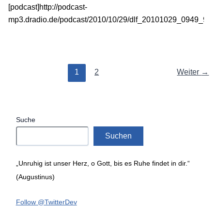
[podcast]http://podcast-
mp3.dradio.de/podcast/2010/10/29/dlf_20101029_0949_980c
1
2
Weiter
→
Suche
Suchen
„Unruhig ist unser Herz, o Gott, bis es Ruhe findet in dir.“
(Augustinus)
Follow @TwitterDev