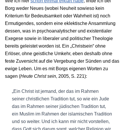
Wie ich hier
schon einmal erklärt habe
, finde ich bei
Borg weder Neues (wobei Neuheit sowieso kein
Kriterium für Bedeutsamkeit oder Wahrheit ist) noch
Ermutigendes, sondern eine eklektische Ansammlung
dessen, was in psychoanalytischer und existentialer
Exegese sowie in liberaler und politischer Theologie
bereits geleistet worden ist. Ein „Christsein“ ohne
Erlöser, ohne geistliche Umkehr, eben deshalb ohne
feste Zuversicht auf die Vergebung der Sünden und das
ewige Leben. Um es mit Borgs eigenen Worten zu
sagen (
Heute Christ sein
, 2005, S. 221):
„Ein Christ ist jemand, der das im Rahmen
seiner christlichen Tradition tut, so wie ein Jude
das im Rahmen seiner jüdischen Tradition tut,
ein Muslim im Rahmen der islamischen Tradition
und so weiter. Und ich kann mir nicht vorstellen,
dass Gott sich darum sorgt, welcher Religion wir