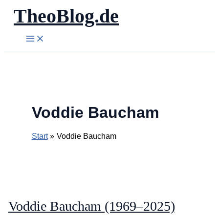
TheoBlog.de
Zum
Inhalt
springen
Voddie Baucham
Start
Voddie Baucham
Voddie Baucham (1969–2025)