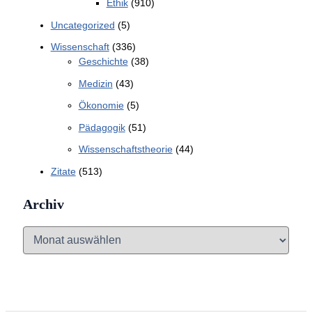
Ethik
(910)
Uncategorized
(5)
Wissenschaft
(336)
Geschichte
(38)
Medizin
(43)
Ökonomie
(5)
Pädagogik
(51)
Wissenschaftstheorie
(44)
Zitate
(513)
Archiv
A
r
c
h
i
v