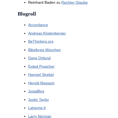
Reinhard Baden
zu
Rechter Glaube
Blogroll
Accordance
Andreas Köstenberger
BeThinking.org
Bibelkreis München
Dane Ortlund
Exiled Preacher
Hanniel Strebel
Herold Magazin
JosiaBlog
Justin Taylor
Lahayne.lt
Larry Norman