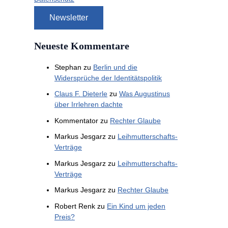
Neueste Kommentare
Stephan
zu
Berlin und die
Widersprüche der Identitätspolitik
Claus F. Dieterle
zu
Was Augustinus
über Irrlehren dachte
Kommentator
zu
Rechter Glaube
Markus Jesgarz
zu
Leihmutterschafts-
Verträge
Markus Jesgarz
zu
Leihmutterschafts-
Verträge
Markus Jesgarz
zu
Rechter Glaube
Robert Renk
zu
Ein Kind um jeden
Preis?