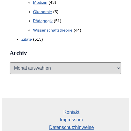
Medizin
(43)
Ökonomie
(5)
Pädagogik
(51)
Wissenschaftstheorie
(44)
Zitate
(513)
Archiv
A
r
c
h
i
v
Kontakt
Impressum
Datenschutzhinweise