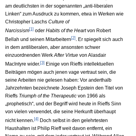
am deutlichsten in der sogenannten „anti-liberalen
Linken“ zum Ausdruck zu kommen, etwa in Werken wie
Christopher Laschs
Culture of
[1]
Narcissism
oder
Habits of the Heart
von Robert
[2]
Bellah und seinen Mitarbeitern
. Er spiegelt sich auch
in dem antiliberalen, aber ansonsten schwer
einzuordnenden Werk
After Virtue
von Alasdair
[3]
MacIntyre wider.
Einige von Rieffs intellektuellen
Beiträgen mögen auch jenen vage vertraut sein, die
seine Arbeiten nie gelesen haben: Vor anderthalb
Jahrzehnten bezeichnete Joseph Epstein den Titel von
Rieffs
Triumph of the Therapeutic
von 1966 als
„prophetisch“, und der Begriff wird heute in Rieffs Sinn
von vielen verwendet, die seine Herkunft überhaupt
[4]
nicht kennen.
Doch selbst in den gelehrtesten
Haushalten ist Philip Rieff weit davon entfernt, ein