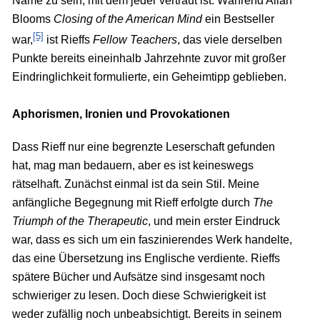
Name zu sein, mit dem jeder vertraut ist. Während Allan
Blooms
Closing of the American Mind
ein Bestseller
[5]
war,
ist Rieffs
Fellow Teachers
, das viele derselben
Punkte bereits eineinhalb Jahrzehnte zuvor mit großer
Eindringlichkeit formulierte, ein Geheimtipp geblieben.
Aphorismen, Ironien und Provokationen
Dass Rieff nur eine begrenzte Leserschaft gefunden
hat, mag man bedauern, aber es ist keineswegs
rätselhaft. Zunächst einmal ist da sein Stil. Meine
anfängliche Begegnung mit Rieff erfolgte durch
The
Triumph of the Therapeutic
, und mein erster Eindruck
war, dass es sich um ein faszinierendes Werk handelte,
das eine Übersetzung ins Englische verdiente. Rieffs
spätere Bücher und Aufsätze sind insgesamt noch
schwieriger zu lesen. Doch diese Schwierigkeit ist
weder zufällig noch unbeabsichtigt. Bereits in seinem