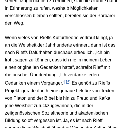
sehen, Möglichkeiten zu eröffnen, statt die Gründe dafür
in Erinnerung zu rufen, weshalb Möglichkeiten
verschlossen bleiben sollten, bereiten sie der Barbarei
den Weg.
Wenn vieles von Rieffs Kulturtheorie vertraut klingt, ja
an die Weisheit der Jahrhunderte erinnert, dann ist das
nach Rieffs Dafürhalten durchaus erfreulich. „Ich bin
froh, sagen zu können, dass ich nie in meinem Leben
einen originellen Gedanken hatte“, schreibt Rieff mit
rhetorischer Übertreibung. „Ich verdanke jeden
[16]
Gedanken einem Vorgänger.“
Es gehört zu Rieffs
Projekt, gerade durch eine genaue Lektüre von Texten
von Platon und der Bibel bis hin zu Freud und Kafka
jene Weisheit zurückzugewinnen, die in der
zeitgenössischen Sozialtheorie und akademischen
Bildung so oft vergessen ist. Ja, es ist nach Rieff
gerade diese Weisheit über das Wesen der Kultur, über