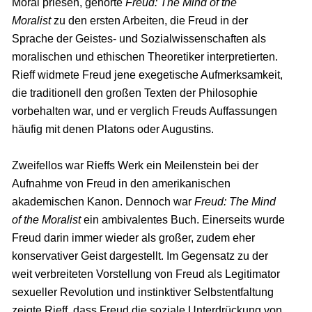
Moral priesen, gehörte
Freud: The Mind of the
Moralist
zu den ersten Arbeiten, die Freud in der
Sprache der Geistes- und Sozialwissenschaften als
moralischen und ethischen Theoretiker interpretierten.
Rieff widmete Freud jene exegetische Aufmerksamkeit,
die traditionell den großen Texten der Philosophie
vorbehalten war, und er verglich Freuds Auffassungen
häufig mit denen Platons oder Augustins.
Zweifellos war Rieffs Werk ein Meilenstein bei der
Aufnahme von Freud in den amerikanischen
akademischen Kanon. Dennoch war
Freud: The Mind
of the Moralist
ein ambivalentes Buch. Einerseits wurde
Freud darin immer wieder als großer, zudem eher
konservativer Geist dargestellt. Im Gegensatz zu der
weit verbreiteten Vorstellung von Freud als Legitimator
sexueller Revolution und instinktiver Selbstentfaltung
zeigte Rieff, dass Freud die soziale Unterdrückung von