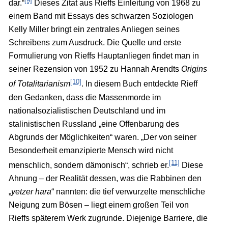
[9]
dar.“
Dieses Zitat aus Rieffs Einleitung von 1968 zu
einem Band mit Essays des schwarzen Soziologen
Kelly Miller bringt ein zentrales Anliegen seines
Schreibens zum Ausdruck. Die Quelle und erste
Formulierung von Rieffs Hauptanliegen findet man in
seiner Rezension von 1952 zu Hannah Arendts
Origins
[10]
of Totalitarianism
. In diesem Buch entdeckte Rieff
den Gedanken, dass die Massenmorde im
nationalsozialistischen Deutschland und im
stalinistischen Russland „eine Offenbarung des
Abgrunds der Möglichkeiten“ waren. „Der von seiner
Besonderheit emanzipierte Mensch wird nicht
[11]
menschlich, sondern dämonisch“, schrieb er.
Diese
Ahnung – der Realität dessen, was die Rabbinen den
„
yetzer hara
“ nannten: die tief verwurzelte menschliche
Neigung zum Bösen – liegt einem großen Teil von
Rieffs späterem Werk zugrunde. Diejenige Barriere, die