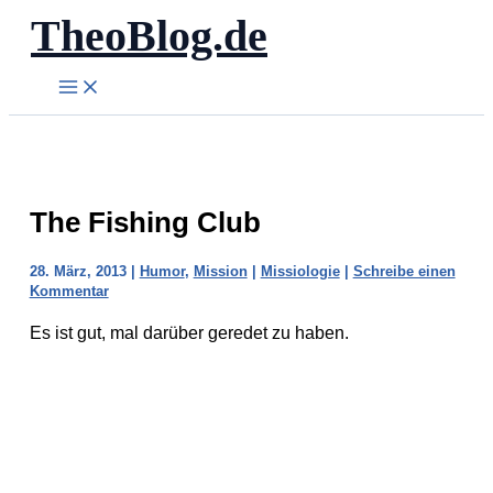
TheoBlog.de
Zum
Inhalt
springen
The Fishing Club
28. März, 2013
|
Humor
,
Mission
|
Missiologie
|
Schreibe einen
Kommentar
Es ist gut, mal darüber geredet zu haben.