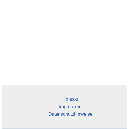
c
h
i
v
Kontakt
Impressum
Datenschutzhinweise