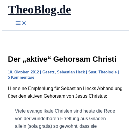
TheoBlog.de
Zum
Inhalt
springen
Der „aktive“ Gehorsam Christi
10. Oktober, 2012
|
Gesetz
,
Sebastian Heck
|
Syst. Theologie
|
5 Kommentare
Hier eine Empfehlung für Sebastian Hecks Abhandlung
über den aktiven Gehorsam von Jesus Christus:
Viele evangelikale Christen sind heute die Rede
von der wunderbaren Errettung aus Gnaden
allein (sola gratia) so gewohnt, dass sie