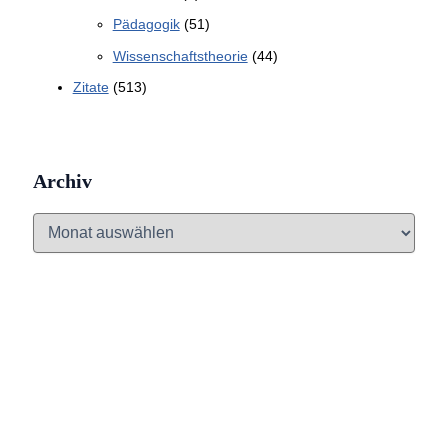
Pädagogik
(51)
Wissenschaftstheorie
(44)
Zitate
(513)
Archiv
A
r
c
h
i
v