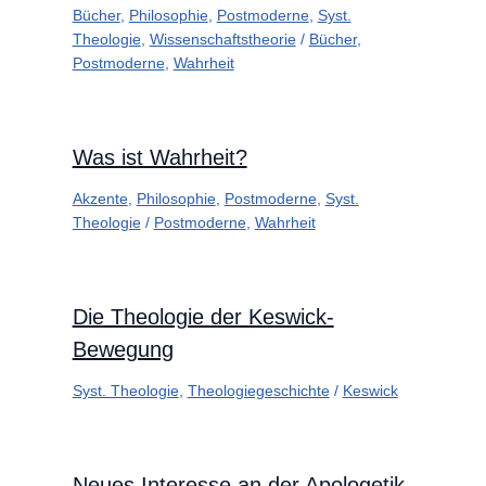
Bücher
,
Philosophie
,
Postmoderne
,
Syst.
Theologie
,
Wissenschaftstheorie
/
Bücher
,
Postmoderne
,
Wahrheit
Was ist Wahrheit?
Akzente
,
Philosophie
,
Postmoderne
,
Syst.
Theologie
/
Postmoderne
,
Wahrheit
Die Theologie der Keswick-
Bewegung
Syst. Theologie
,
Theologiegeschichte
/
Keswick
Neues Interesse an der Apologetik