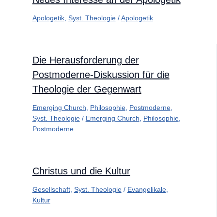
Apologetik
,
Syst. Theologie
/
Apologetik
Die Herausforderung der
Postmoderne-Diskussion für die
Theologie der Gegenwart
Emerging Church
,
Philosophie
,
Postmoderne
,
Syst. Theologie
/
Emerging Church
,
Philosophie
,
Postmoderne
Christus und die Kultur
Gesellschaft
,
Syst. Theologie
/
Evangelikale
,
Kultur