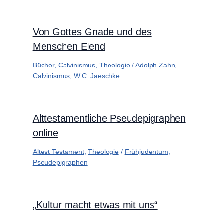
Von Gottes Gnade und des
Menschen Elend
Bücher
,
Calvinismus
,
Theologie
/
Adolph Zahn
,
Calvinismus
,
W.C. Jaeschke
Alttestamentliche Pseudepigraphen
online
Altest Testament
,
Theologie
/
Frühjudentum
,
Pseudepigraphen
„Kultur macht etwas mit uns“