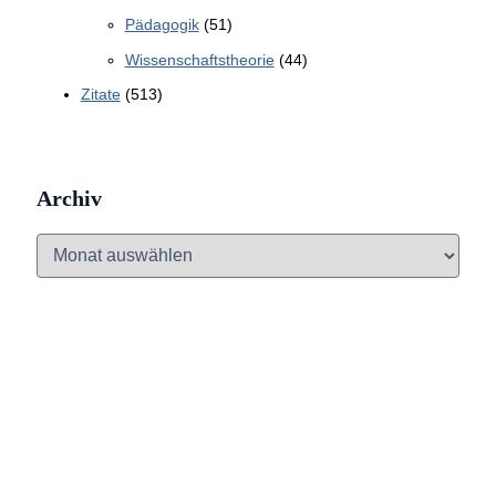
Pädagogik
(51)
Wissenschaftstheorie
(44)
Zitate
(513)
Archiv
A
r
c
h
i
v