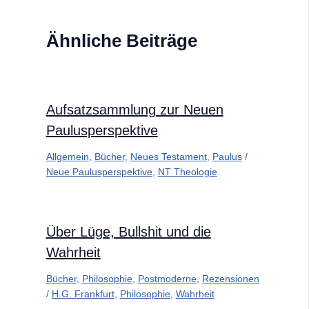
Ähnliche Beiträge
Aufsatzsammlung zur Neuen
Paulusperspektive
Allgemein
,
Bücher
,
Neues Testament
,
Paulus
/
Neue Paulusperspektive
,
NT Theologie
Über Lüge, Bullshit und die
Wahrheit
Bücher
,
Philosophie
,
Postmoderne
,
Rezensionen
/
H.G. Frankfurt
,
Philosophie
,
Wahrheit