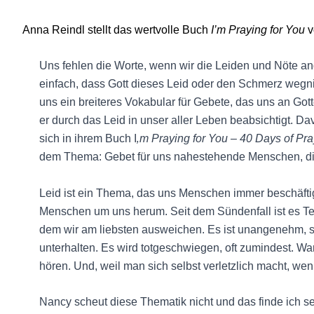
Anna Reindl stellt das wertvolle Buch
I’m Praying for You
v
Uns fehlen die Worte, wenn wir die Leiden und Nöte ande
einfach, dass Gott dieses Leid oder den Schmerz wegnimm
uns ein breiteres Vokabular für Gebete, das uns an Got
er durch das Leid in unser aller Leben beabsichtigt. Da
sich in ihrem Buch I
‚m Praying for You – 40 Days of Pr
dem Thema: Gebet für uns nahestehende Menschen, di
Leid ist ein Thema, das uns Menschen immer beschäfti
Menschen um uns herum. Seit dem Sündenfall ist es Tei
dem wir am liebsten ausweichen. Es ist unangenehm, si
unterhalten. Es wird totgeschwiegen, oft zumindest. Wa
hören. Und, weil man sich selbst verletzlich macht, we
Nancy scheut diese Thematik nicht und das finde ich seh