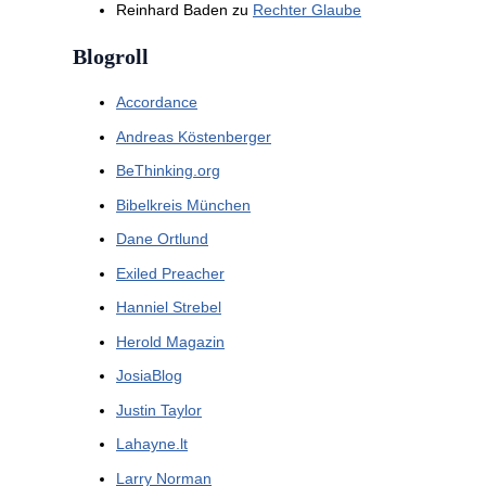
Reinhard Baden
zu
Rechter Glaube
Blogroll
Accordance
Andreas Köstenberger
BeThinking.org
Bibelkreis München
Dane Ortlund
Exiled Preacher
Hanniel Strebel
Herold Magazin
JosiaBlog
Justin Taylor
Lahayne.lt
Larry Norman