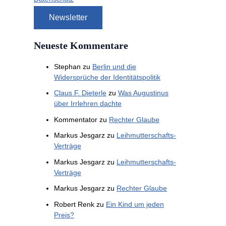
Neueste Kommentare
Stephan
zu
Berlin und die
Widersprüche der Identitätspolitik
Claus F. Dieterle
zu
Was Augustinus
über Irrlehren dachte
Kommentator
zu
Rechter Glaube
Markus Jesgarz
zu
Leihmutterschafts-
Verträge
Markus Jesgarz
zu
Leihmutterschafts-
Verträge
Markus Jesgarz
zu
Rechter Glaube
Robert Renk
zu
Ein Kind um jeden
Preis?