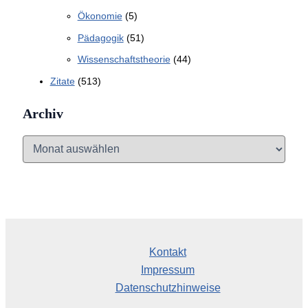
Ökonomie
(5)
Pädagogik
(51)
Wissenschaftstheorie
(44)
Zitate
(513)
Archiv
A
r
c
h
i
v
Kontakt
Impressum
Datenschutzhinweise