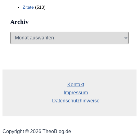
Zitate
(513)
Archiv
A
r
c
h
i
v
Kontakt
Impressum
Datenschutzhinweise
Copyright © 2026 TheoBlog.de