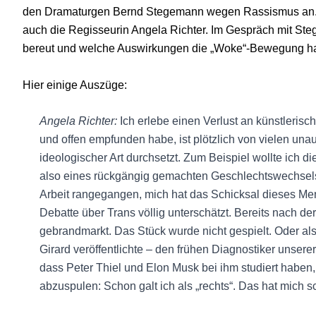
den Dramaturgen Bernd Stegemann wegen Rassismus an. 
auch die Regisseurin Angela Richter. Im Gespräch mit Steg
bereut und welche Auswirkungen die „Woke“-Bewegung ha
Hier einige Auszüge:
Angela Richter:
Ich erlebe einen Verlust an künstlerische
und offen empfunden habe, ist plötzlich von vielen u
ideologischer Art durchsetzt. Zum Beispiel wollte ich d
also eines rückgängig gemachten Geschlechtswechsels
Arbeit rangegangen, mich hat das Schicksal dieses Me
Debatte über Trans völlig unterschätzt. Bereits nach de
gebrandmarkt. Das Stück wurde nicht gespielt. Oder al
Girard veröffentlichte – den frühen Diagnostiker unser
dass Peter Thiel und Elon Musk bei ihm studiert habe
abzuspulen: Schon galt ich als „rechts“. Das hat mich sc