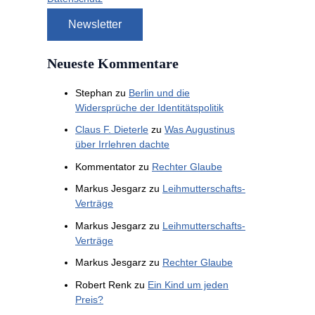
Neueste Kommentare
Stephan
zu
Berlin und die
Widersprüche der Identitätspolitik
Claus F. Dieterle
zu
Was Augustinus
über Irrlehren dachte
Kommentator
zu
Rechter Glaube
Markus Jesgarz
zu
Leihmutterschafts-
Verträge
Markus Jesgarz
zu
Leihmutterschafts-
Verträge
Markus Jesgarz
zu
Rechter Glaube
Robert Renk
zu
Ein Kind um jeden
Preis?