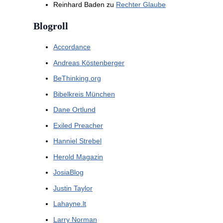
Reinhard Baden
zu
Rechter Glaube
Blogroll
Accordance
Andreas Köstenberger
BeThinking.org
Bibelkreis München
Dane Ortlund
Exiled Preacher
Hanniel Strebel
Herold Magazin
JosiaBlog
Justin Taylor
Lahayne.lt
Larry Norman