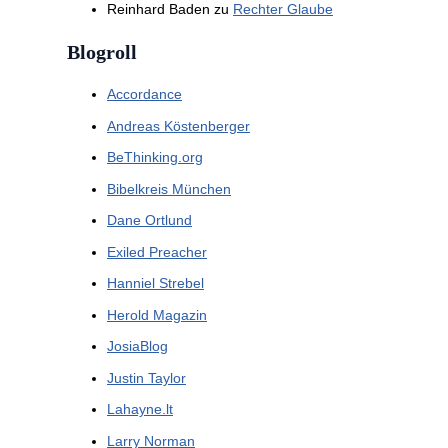
Reinhard Baden
zu
Rechter Glaube
Blogroll
Accordance
Andreas Köstenberger
BeThinking.org
Bibelkreis München
Dane Ortlund
Exiled Preacher
Hanniel Strebel
Herold Magazin
JosiaBlog
Justin Taylor
Lahayne.lt
Larry Norman