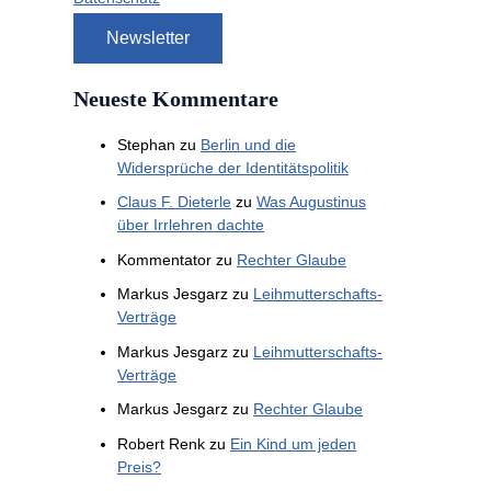
Neueste Kommentare
Stephan
zu
Berlin und die
Widersprüche der Identitätspolitik
Claus F. Dieterle
zu
Was Augustinus
über Irrlehren dachte
Kommentator
zu
Rechter Glaube
Markus Jesgarz
zu
Leihmutterschafts-
Verträge
Markus Jesgarz
zu
Leihmutterschafts-
Verträge
Markus Jesgarz
zu
Rechter Glaube
Robert Renk
zu
Ein Kind um jeden
Preis?