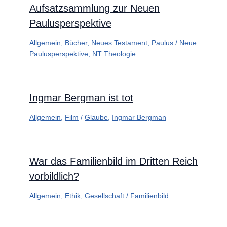
Aufsatzsammlung zur Neuen
Paulusperspektive
Allgemein
,
Bücher
,
Neues Testament
,
Paulus
/
Neue
Paulusperspektive
,
NT Theologie
Ingmar Bergman ist tot
Allgemein
,
Film
/
Glaube
,
Ingmar Bergman
War das Familienbild im Dritten Reich
vorbildlich?
Allgemein
,
Ethik
,
Gesellschaft
/
Familienbild