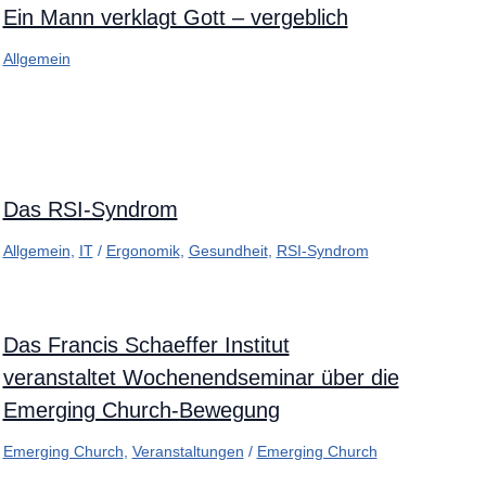
Ein Mann verklagt Gott – vergeblich
Allgemein
Das RSI-Syndrom
Allgemein
,
IT
/
Ergonomik
,
Gesundheit
,
RSI-Syndrom
Das Francis Schaeffer Institut
veranstaltet Wochenendseminar über die
Emerging Church-Bewegung
Emerging Church
,
Veranstaltungen
/
Emerging Church