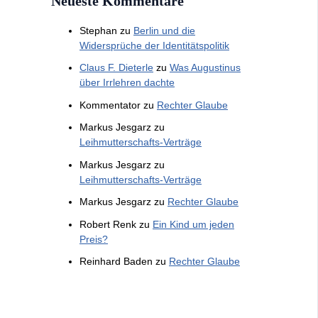
Neueste Kommentare
Stephan
zu
Berlin und die
Widersprüche der Identitätspolitik
Claus F. Dieterle
zu
Was Augustinus
über Irrlehren dachte
Kommentator
zu
Rechter Glaube
Markus Jesgarz
zu
Leihmutterschafts-Verträge
Markus Jesgarz
zu
Leihmutterschafts-Verträge
Markus Jesgarz
zu
Rechter Glaube
Robert Renk
zu
Ein Kind um jeden
Preis?
Reinhard Baden
zu
Rechter Glaube