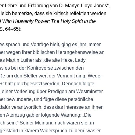
 der Lehre und Erfahrung von D. Martyn Lloyd-Jones“,
eich bemerkte, dass sie kritisch reflektiert werden
 With Heavenly Power: The Holy Spirit in the
 S. 64–65):
s sprach und Vorträge hielt, ging es ihm immer
aner wegen ihrer biblischen Herangehensweise an
s Martin Luther als „die alte Hexe, Lady
ass es bei der Kontroverse zwischen den
ße um den Stellenwert der Vernunft ging. Weder
 Schrift gleichgesetzt werden. Dennoch folgte
n einer Vorlesung über Predigen am Westminster
aner bewunderte, und fügte diese persönliche
dafür verantwortlich, dass das Interesse an ihnen
ten Atemzug gab er folgende Warnung: „Die
ich sein.“ Seiner Meinung nach waren sie „in
age stand in klarem Widerspruch zu dem, was er