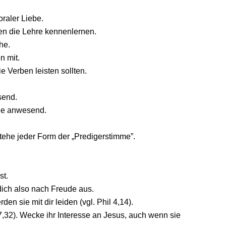
oraler Liebe.
len die Lehre kennenlernen.
he.
n mit.
ie Verben leisten sollten.
send.
ige anwesend.
stehe jeder Form der „Predigerstimme”.
st.
 dich also nach Freude aus.
rden sie mit dir leiden (vgl. Phil 4,14).
,32). Wecke ihr Interesse an Jesus, auch wenn sie