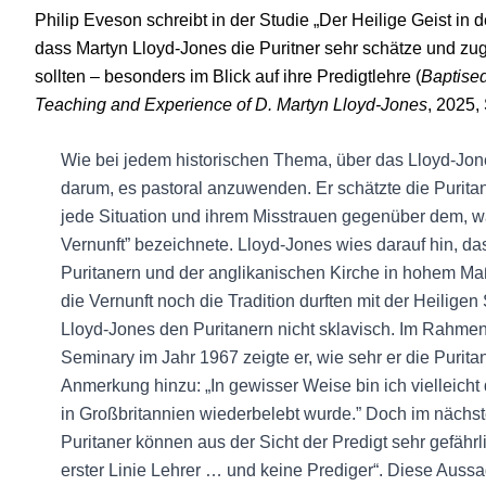
Philip Eveson schreibt in der Studie „Der Heilige Geist in
dass Martyn Lloyd-Jones die Puritner sehr schätze und zugl
sollten – besonders im Blick auf ihre Predigtlehre (
Baptised
Teaching and Experience of D. Martyn Lloyd-Jones
, 2025,
Wie bei jedem historischen Thema, über das Lloyd-Jone
darum, es pastoral anzuwenden. Er schätzte die Purit
jede Situation und ihrem Misstrauen gegenüber dem, wa
Vernunft” bezeichnete. Lloyd-Jones wies darauf hin, d
Puritanern und der anglikanischen Kirche in hohem Ma
die Vernunft noch die Tradition durften mit der Heiligen
Lloyd-Jones den Puritanern nicht sklavisch. Im Rahme
Seminary im Jahr 1967 zeigte er, wie sehr er die Purit
Anmerkung hinzu: „In gewisser Weise bin ich vielleicht 
in Großbritannien wiederbelebt wurde.” Doch im nächs
Puritaner können aus der Sicht der Predigt sehr gefährl
erster Linie Lehrer … und keine Prediger“. Diese Auss