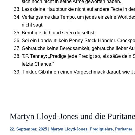
sich noch nicht in seine Arme geworfen haben.
Lass deine Hauptpunkte nicht auf andere Texte in der
Verlangsame das Tempo, um jedes einzelne Wort de
nicht sagt.
Beruhige dich und seien du selbst.
Sei ein Landwirt, kein Penny-Stock-Händler. Crockpot
Gebrauche keine Beredsamkeit, gebrauche lieber Au
T.F. Tenney: „Predige jede Predigt so, als säße dein
letzte Chance.“
Tinktur. Gib ihnen einen Vorgeschmack darauf, wie Jes
Martyn Lloyd-Jones und die Puritane
22. September, 2025
|
Martyn Lloyd-Jones
,
Predigtlehre
,
Puritaner