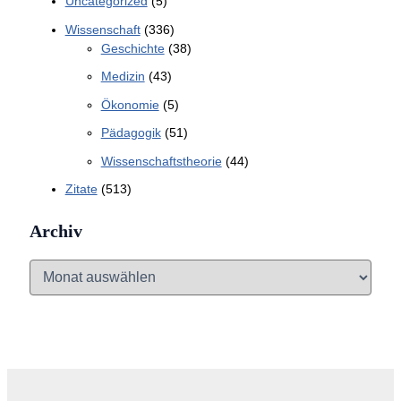
Uncategorized
(5)
Wissenschaft
(336)
Geschichte
(38)
Medizin
(43)
Ökonomie
(5)
Pädagogik
(51)
Wissenschaftstheorie
(44)
Zitate
(513)
Archiv
A
r
c
h
i
v