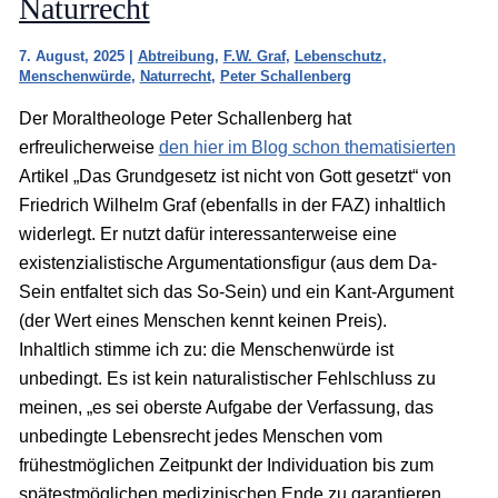
Naturrecht
7. August, 2025
|
Abtreibung
,
F.W. Graf
,
Lebenschutz
,
Menschenwürde
,
Naturrecht
,
Peter Schallenberg
Der Moraltheologe Peter Schallenberg hat
erfreulicherweise
den hier im Blog schon thematisierten
Artikel „Das Grundgesetz ist nicht von Gott gesetzt“ von
Friedrich Wilhelm Graf (ebenfalls in der FAZ) inhaltlich
widerlegt. Er nutzt dafür interessanterweise eine
existenzialistische Argumentationsfigur (aus dem Da-
Sein entfaltet sich das So-Sein) und ein Kant-Argument
(der Wert eines Menschen kennt keinen Preis).
Inhaltlich stimme ich zu: die Menschenwürde ist
unbedingt. Es ist kein naturalistischer Fehlschluss zu
meinen, „es sei oberste Aufgabe der Verfassung, das
unbedingte Lebensrecht jedes Menschen vom
frühestmöglichen Zeitpunkt der Individuation bis zum
spätestmöglichen medizinischen Ende zu garantieren.