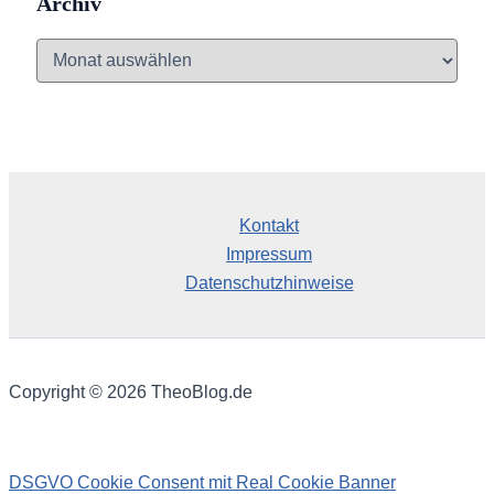
Archiv
A
r
c
h
i
v
Kontakt
Impressum
Datenschutzhinweise
Copyright © 2026 TheoBlog.de
DSGVO Cookie Consent mit Real Cookie Banner