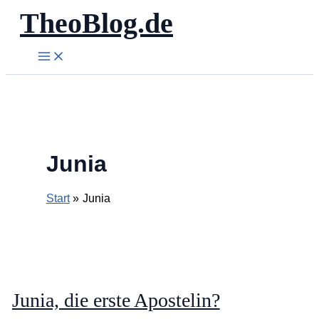
TheoBlog.de
Zum
Inhalt
springen
Junia
Start
Junia
Junia, die erste Apostelin?