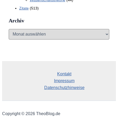
Zitate
(513)
Archiv
A
r
c
h
i
v
Kontakt
Impressum
Datenschutzhinweise
Copyright © 2026 TheoBlog.de