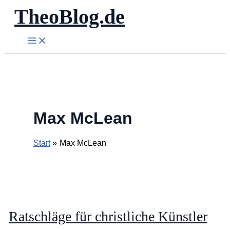
TheoBlog.de
Zum
Inhalt
springen
Max McLean
Start
Max McLean
Ratschläge für christliche Künstler