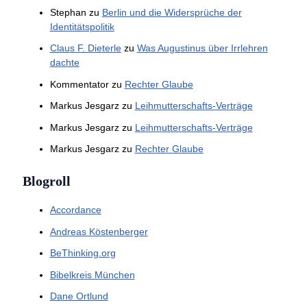
Stephan
zu
Berlin und die Widersprüche der
Identitätspolitik
Claus F. Dieterle
zu
Was Augustinus über Irrlehren
dachte
Kommentator
zu
Rechter Glaube
Markus Jesgarz
zu
Leihmutterschafts-Verträge
Markus Jesgarz
zu
Leihmutterschafts-Verträge
Markus Jesgarz
zu
Rechter Glaube
Blogroll
Accordance
Andreas Köstenberger
BeThinking.org
Bibelkreis München
Dane Ortlund